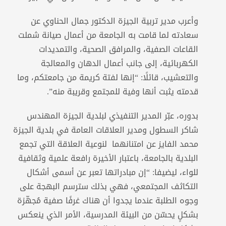
وأعرب مدير تربية الجيزة الدكتور جمال الحناوي عن
سعادته لما قامت به الجامعة من أعمال صيانة شملت
القاعات الصفية، والمرافق الصحية، والتمديدات
الكهربائية، إلى جانب أعمال الدهان والمعالجة
والتعشيب، قائلًا: “إنها لفتة كريمة من جامعتكم، وما
قدمته يثبت أنها وفية للمجتمع وقريبة منه”.
بدوره، عبّر المدير التنفيذي لبلدية الجيزة المهندس
شاكر السطول ومدير العلاقات العامة في بلدية الجيزة
محمد الفايز عن امتنانهما لنوعية العلاقة التي تجمع
البلدية بالجامعة، باعتبار الأخيرة رافعة علمية وثقافية
للواء، ليضيفا: “إن مبادراتها تعبر عن أسمى أشكال
التكاثف المجتمعي، فهي بذلك سترسم البهجة على
وجوه الطلبة عندما يجدوا أن هناك غرفًا صفية مُجهّزة
بشكلٍ يحسّن من البيئة المدرسية، الأمر الذي ينعكس