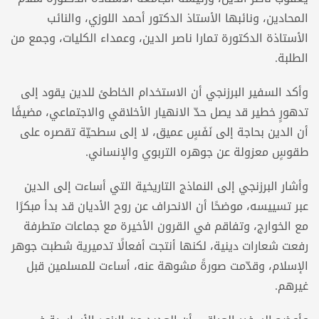
المحادين، ونائبها الأستاذ الدكتور أحمد اللوزي، والنائب
الأستاذة الدكتورة تمارا ناصر الدين، وعمداء الكليات، وجمع من
الطلبة.
وأكد السفير البرزنجي أن الاستخدام الخاطئ للدين يقود إلى
تدهورٍ خطير قد يصل حدّ الانهيار الأخلاقي والاجتماعي، مضيفًا
أن الدين بحاجة إلى نَفَسٍ عميق، لا إلى سطحيّة تقصره على
طقوسٍ معزولة عن جوهره التربوي والإنساني.
وأشار البرزنجي إلى النماذج التاريخية التي أساءت إلى الدين
عبر تسييسه، موضحًا أن الانحراف عن روح الأديان قد بدأ مبكرًا
مع الخوارج، وتفاقم في القرون الأخيرة مع جماعات متطرفة
رفعت شعارات دينية، لكنها أنتجت أفعالًا تدميرية شطبت جوهر
الإسلام، وقدّمت صورةً مشوهة عنه، أساءت للمسلمين قبل
غيرهم.