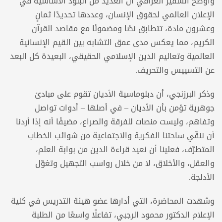
وأوضح السفير العراقي أن العديد من البنود الأساسية في
الإعلان العالمي لحقوق الإنسان، وعددها تحديدًا ثمانٍ
وعشرون مادة، تتطابق نصًا ومضمونًا مع مقاصد القرآن
الكريم، مما يعكس مدى عمق التشابه بين القيم الإنسانية
العالمية وتعاليم الدين الإسلامي الحقيقي، البعيدة كل البعد
عن التسييس والتحريف.
وذكر البرزنجي، أن دبلوماسية الأديان تقوم على مبادئ
جوهرية تؤمن بأن الأديان – في أصلها – أدوات تواصل
وتفاهم، وليست منصات للفرقة والصراع، مضيفًا أنه إذا أردنا
أن ننقّي ساحتنا الفكرية والاجتماعية من شوائب الخطاب
المتطرّف، فعلينا أن نعيد قراءة الدين من بوابة العلم،
والعقل، والأخلاق، لا من خلال رواسب التجهيل وتغوّل
الأدلجة.
وشهدت المحاضرة، التي أدارها عضو هيئة التدريس في كلية
الإعلام الدكتور محمود الرجبي، تفاعلًا واسعًا من الطلبة