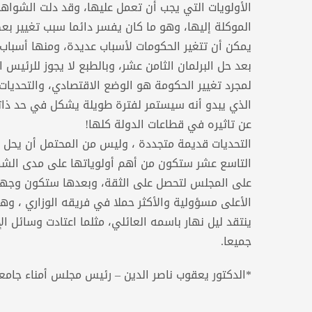
الأولويات التي يجب أن تعمل عليها، وقد دلت الشواه
الموكلة إليها، وهو ما كان يفسر دائما سبب تغيير بع
يمكن أن تتغير الحكومات لأسباب عديدة، ومنها أسباب 
بعد حل البرلمان الثامن عشر، وبالطبع لا يجوز للرئي
لمجرد تغيير الحكومة هو الوضع الاقتصادي، والتحديات 
الذي يبدو أنه سيستمر لفترة طويلة يشكل في حد ذاته 
عن تاثيره في قطاعات الدولة كلها!
التحديات قديمة متجددة ، وليس من المحتمل أن يحل م
التاسع عشر ستكون من أهم أولوياتها على مدى الشهر
الأعلى مسؤولية والأكثر حملا في فريقه الوزاري ، وه
ينتقد ليل نهار باسمه العائلي، مثلما اعتادت وسائل ا
جميعا.
*الدكتور يعقوب ناصر الدين – رئيس مجلس أمناء جام