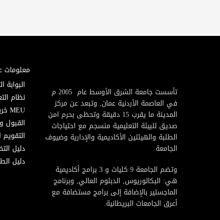
معلومات ع
البوابة ال
تأسست جامعة الشرق الأوسط عام 2005 م
نظام التع
في العاصمة الأردنية عمان, وتبعد عن مركز
MEU خريطة
المدينة ما يقرب 15 دقيقة وتحظى بحرم امن
القبول و
صديق للبيئة التعليمية منسجم مع احتياجات
التقويم ا
الطلبة والهيئتين الأكاديمية والإدارية وضيوف
الجامعة
دليل الت
دليل الطا
وتضم الجامعة 9 كليات و 3 برامج أكاديمية
هي: البكالوريوس, الدبلوم العالي, وبرنامج
الماجستير بالإضافة إلى برامج مستضافة مع
أعرق الجامعات البريطانية.