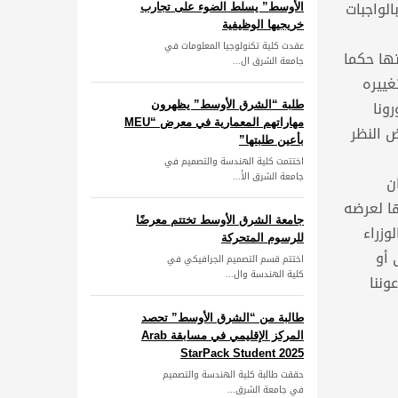
لواجبات
الأوسط” يسلط الضوء على تجارب
خريجيها الوظيفية
عقدت كلية تكنولوجيا المعلومات في
تها حكما
جامعة الشرق ال...
غييره
ونا
طلبة “الشرق الأوسط” يظهرون
مهاراتهم المعمارية في معرض “MEU
ض النظر
بأعين طلبتها”
اختتمت كلية الهندسة والتصميم في
جامعة الشرق الأ...
ن
ا لعرضه
جامعة الشرق الأوسط تختتم معرضًا
ى سيظل رئيس الوزراء
للرسوم المتحركة
 أو
اختتم قسم التصميم الجرافيكي في
كلية الهندسة وال...
وننا
طالبة من “الشرق الأوسط” تحصد
المركز الإقليمي في مسابقة Arab
StarPack Student 2025
حققت طالبة كلية الهندسة والتصميم
في جامعة الشرق...