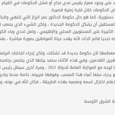
د على وجود معيار يقيس مدى نجاح أو فشل الحكومات في القيام با
ض الحكومات خلال فترة زمنية قصيرة.
دستورية، كما هو حال حكومة الدكتور عمر الرزاز التي تنتهي ولايا
س المستقيل أن يشكل الحكومة الجديدة ، ولكن الشيء الذي يصعب ت
الكبيرة على المستويين المحلي والإقليمي ، ولعل تحدي وباء الكور
تحديا قائم الذات لأنه يهدد حياة المواطنين بصورة مباشرة ، بغ
عظمها لأن حكومة جديدة قد تشكلت، ولكن إجراء انتخابات البرلما
ين القادمين، وفي هذه الأثناء ستعد بيانها الذي يتضمن برنامجه
على المجلس لتحصل على الثقة، وبعدها ستكون وجها لوجه مع الموازنة العامة للدولة 2021 ، ومرة أخر
و يدرك سلفا أعباء هذا المنصب، وفوقها ضريبته، خاصة عندما ينادى
لإعلام اختزال اسمه ومنصبه بهذه الطريقة ، فكان الله في عونه، وع
عة الشرق الأوسط