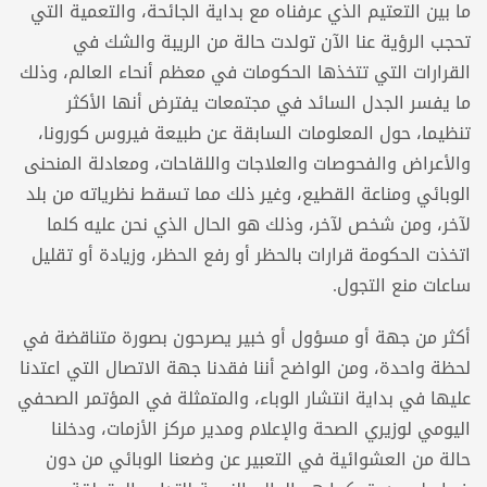
ما بين التعتيم الذي عرفناه مع بداية الجائحة، والتعمية التي
تحجب الرؤية عنا الآن تولدت حالة من الريبة والشك في
القرارات التي تتخذها الحكومات في معظم أنحاء العالم، وذلك
ما يفسر الجدل السائد في مجتمعات يفترض أنها الأكثر
تنظيما، حول المعلومات السابقة عن طبيعة فيروس كورونا،
والأعراض والفحوصات والعلاجات واللقاحات، ومعادلة المنحنى
الوبائي ومناعة القطيع، وغير ذلك مما تسقط نظرياته من بلد
لآخر، ومن شخص لآخر، وذلك هو الحال الذي نحن عليه كلما
اتخذت الحكومة قرارات بالحظر أو رفع الحظر، وزيادة أو تقليل
ساعات منع التجول.
أكثر من جهة أو مسؤول أو خبير يصرحون بصورة متناقضة في
لحظة واحدة، ومن الواضح أننا فقدنا جهة الاتصال التي اعتدنا
عليها في بداية انتشار الوباء، والمتمثلة في المؤتمر الصحفي
اليومي لوزيري الصحة والإعلام ومدير مركز الأزمات، ودخلنا
حالة من العشوائية في التعبير عن وضعنا الوبائي من دون