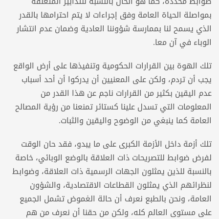
ضوابط محددة، كما هو الحال بالنسبة للتدابير المتعلقة
بمواصلة الحياة العامة وفق إجراءات لا يتم احترامها بالقدر
الذي يسمح لنا بممارسة شؤوننا العادية وضمان عدم انتشار
الوباء في آن معا.
تلك الهوة بين القرارات الحكومية وتنفيذها على أرض الواقع
يجب أن تردم، ولكن على المعنيين أن يدركوا أن أحد أسباب
عدم اليقين بكثير من القرارات ناجم عن هذا القدر من
المعلومات التي تسدل علينا كستائر تمنعنا من رؤية المصالح
العامة كما ينبغي من الوضوح واليقين والثبات.
تلك أزمة داخل الأزمة الكبرى على ما يبدو، فقد حان الوقت
لفرض ضوابط للتصريحات ذات العلاقة بالوضع الوبائي، خاصة
بالنسبة للذين يمثلون الجهات الرسمية ذات العلاقة، وضوابط
لنظرائهم الذي يمثلون القطاعات الاقتصادية، والشؤون
العامة، ونحن بالطبع نعرف أن حالة الغموض تشمل الجميع
على مستوى العالم كله، ولكن من حقنا أن نعرف من هم