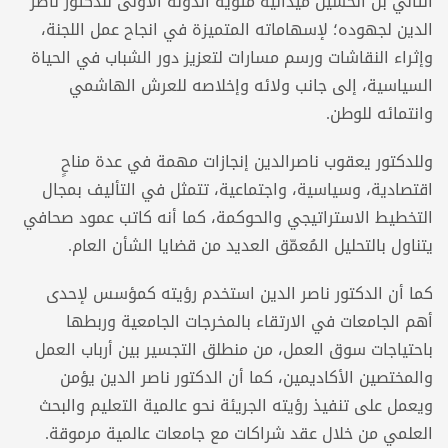
الثاني بن الحسين ميدالية مئوية الدولة الأولى للدكتور ناصر
الدين لجهوده؛ لإسهاماته المتميزة في انجاح عمل اللجنة،
وإثراء النقاشات ورسم مسارات لتعزيز دور الشباب في الحياة
السياسية، إلى جانب ولائه وإخلاصه للعرش الهاشمي
وانتمائه للوطن.
وللدكتور يعقوب ناصرالدين إنجازات مهمة في عدة مناحٍ
اقتصادية، وسياسية، واجتماعية، تتمثل في التأليف بمجال
التخطيط الاستراتيجي والحوكمة، كما أنه كاتب عمود صحافي
يتناول بالتحليل المُعمّق العديد من قضايا الشأن العام.
كما أن الدكتور ناصر الدين استخدم رؤيته كمؤسس لإحدى
أهم الجامعات في الارتقاء بالمخرجات الجامعية وربطها
باحتياجات سوق العمل، من منطلق التجسير بين أرباب العمل
والمختصين الأكاديمين، كما أن الدكتور ناصر الدين يؤمن
ويعمل على تنفيذ رؤيته الجريئة نحو عالمية التعليم والبحث
العلمي من خلال عقد شراكات مع جامعات عالمية مرموقة.