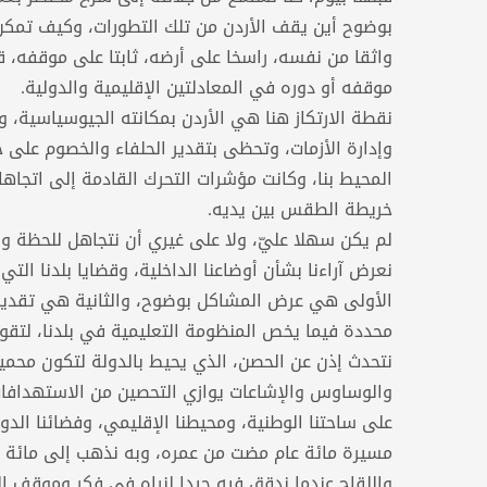
بوضوح أين يقف الأردن من تلك التطورات، وكيف تمكن 
واثقا من نفسه، راسخا على أرضه، ثابتا على موقفه، ق
موقفه أو دوره في المعادلتين الإقليمية والدولية.
نقطة الارتكاز هنا هي الأردن بمكانته الجيوسياسية، 
وإدارة الأزمات، وتحظى بتقدير الحلفاء والخصوم عل
المحيط بنا، وكانت مؤشرات التحرك القادمة إلى اتجاها
خريطة الطقس بين يديه.
لم يكن سهلا عليّ، ولا على غيري أن نتجاهل للحظة واحد
نعرض آراءنا بشأن أوضاعنا الداخلية، وقضايا بلدنا التي
الأولى هي عرض المشاكل بوضوح، والثانية هي تقديم ا
محددة فيما يخص المنظومة التعليمية في بلدنا، لتقوم
نتحدث إذن عن الحصن، الذي يحيط بالدولة لتكون محمية
والوساوس والإشاعات يوازي التحصين من الاستهدافات و
على ساحتنا الوطنية، ومحيطنا الإقليمي، وفضائنا الد
مسيرة مائة عام مضت من عمره، وبه نذهب إلى مائة أخ
واللقاح عندما ندقق فيه جيدا لنراه في فكر وموقف القا