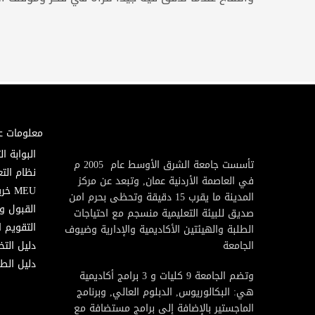
معلومات ع
البوابة ال
تأسست جامعة الشرق الأوسط عام 2005 م
نظام التع
في العاصمة الأردنية عمان, وتبعد عن مركز
MEU خريطة
المدينة ما يقرب 15 دقيقة وتحظى بحرم امن
القبول و
صديق للبيئة التعليمية منسجم مع احتياجات
التقويم ا
الطلبة والهيئتين الأكاديمية والإدارية وضيوف
الجامعة
دليل الت
دليل الطا
وتضم الجامعة 9 كليات و 3 برامج أكاديمية
هي: البكالوريوس, الدبلوم العالي, وبرنامج
الماجستير بالإضافة إلى برامج مستضافة مع