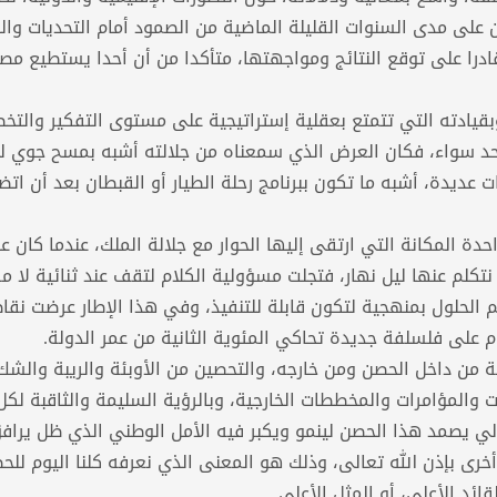
على مدى السنوات القليلة الماضية من الصمود أمام التحديات وا
ادرا على توقع النتائج ومواجهتها، متأكدا من أن أحدا يستطيع مصا
وبقيادته التي تتمتع بعقلية إستراتيجية على مستوى التفكير والتخ
ى حد سواء، فكان العرض الذي سمعناه من جلالته أشبه بمسح جوي 
ت عديدة، أشبه ما تكون ببرنامج رحلة الطيار أو القبطان بعد أن ات
ة المكانة التي ارتقى إليها الحوار مع جلالة الملك، عندما كان علي
 نتكلم عنها ليل نهار، فتجلت مسؤولية الكلام لتقف عند ثنائية لا مف
لحلول بمنهجية لتكون قابلة للتنفيذ، وفي هذا الإطار عرضت نقاط
 على فلسلفة جديدة تحاكي المئوية الثانية من عمر الدولة.
 من داخل الحصن ومن خارجه، والتحصين من الأوبئة والريبة والشك
المؤامرات والمخططات الخارجية، وبالرؤية السليمة والثاقبة لكل 
ولي يصمد هذا الحصن لينمو ويكبر فيه الأمل الوطني الذي ظل يراف
رى بإذن الله تعالى، وذلك هو المعنى الذي نعرفه كلنا اليوم للح
ئد الأعلى، أو المثل الأعلى.