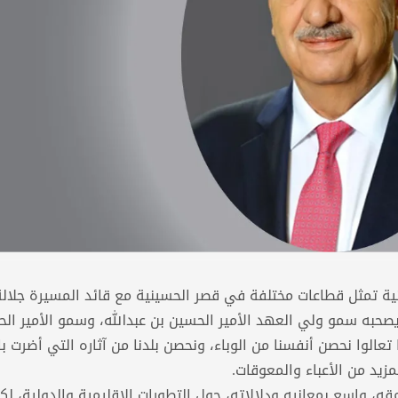
ة تمثل قطاعات مختلفة في قصر الحسينية مع قائد المسيرة جلالة
، يصحبه سمو ولي العهد الأمير الحسين بن عبدالله، وسمو الأمير ال
الوا نحصن أنفسنا من الوباء، ونحصن بلدنا من آثاره التي أضرت با
مزيد من الأعباء والمعوقات.
ه، واسع بمعانيه ودلالاته، حول التطورات الإقليمية والدولية، لك