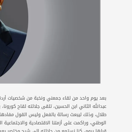
بعد يوم واحد من لقاء جمعني ونخبة من شخصيات أردني
عبدالله الثاني ابن الحسين، تلقى جلالته لقاح كورونا
طلال، وذلك ليبعث رسالة بالفعل وليس القول مفادها تع
الوطني، وراكمت على أزمتنا الاقتصادية والاجتماعية ال
قبلها بيوم، كنا نستمع من جلالته إلى شرح مختصر بعمق