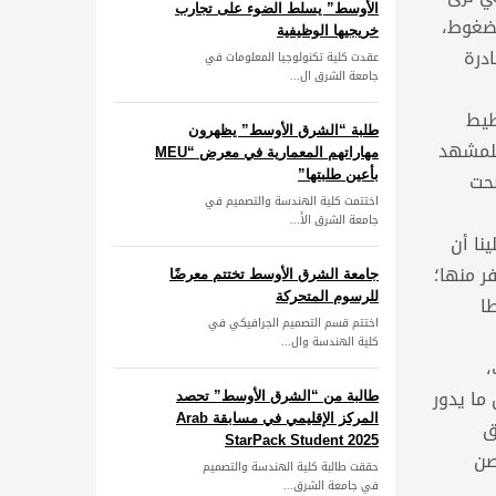
الأوسط” يسلط الضوء على تجارب
لضغوط،
خريجيها الوظيفية
درة
عقدت كلية تكنولوجيا المعلومات في
جامعة الشرق ال...
طيط
طلبة “الشرق الأوسط” يظهرون
للمشهد
مهاراتهم المعمارية في معرض “MEU
ضحت
بأعين طلبتها”
اختتمت كلية الهندسة والتصميم في
جامعة الشرق الأ...
نا أن
ر منها؛
جامعة الشرق الأوسط تختتم معرضًا
للرسوم المتحركة
ا
اختتم قسم التصميم الجرافيكي في
كلية الهندسة وال...
،
ما يدور
طالبة من “الشرق الأوسط” تحصد
المركز الإقليمي في مسابقة Arab
ق
StarPack Student 2025
صن
حققت طالبة كلية الهندسة والتصميم
في جامعة الشرق...