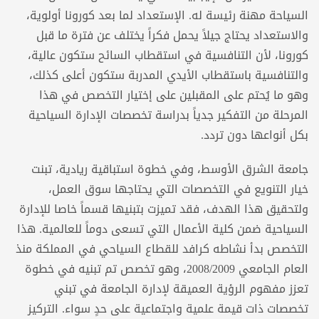
السياحة مهنة رئيسة له. الإستعداد لما بعد كورونا أولوية،
والاستعداد يحتاج جيلاً يحمل فكراً يختلف عن فترة ما قبل
كورونا، لأن التنافسية في استقطاب السائح ستكون عالية،
والتنافسية باستقطاب الأيدي المدربة ستكون أعلى كذلك،
وهو ما يُحتم على المقبلين على إختيار التخصص في هذا
المرحلة من التفكير جدياً بدراسة تخصصات الإدارة السياحية
بكل أنواعها دون تردد.
جامعة الشرق الأوسط، وفي خطوة استباقية ريادية، تبنت
خيار التنويع في التخصصات التي يحتاجها سوق العمل،
ولتحقيق هذا الهدف، فقد تميزت بتبنيها قسماً خاصا للإدارة
السياحية ضمن كلية الأعمال التي تسعى دوماً للعالمية. هذا
التخصص بدأ نشاطه كرافد للقطاع السياحي في المملكة منذ
العام الجامعي 2008/2009، وهو تخصص تم تبنيه في خطوة
تعزز مفهوم الرؤية العميقة لإدارة الجامعة في تبني
تخصصات ذات قيمة علمية واجتماعية على حدٍ سواء. التركيز