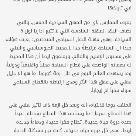
في تاريخها.
يعرف الممارس لأي من المهن السياحية الخمس، والتي
يضاف اليها المهنة السادسة التي لا تتبع اداريا لوزراة
السياحة، وهي مهنة النقل السياحي المتخصص؛ يعرف هؤلاء
جيدا ان السياحة مرتبطةً جدا بالمحيط الجيوسياسي والبيئي
على مستوى الإقليم والعالم، ويعلمون ايضا أن هذا المحيط
له بصماته الواضحة على قطاع السياحة محلياً واقليمياً ودولياً،
وما يشهده العالم اليوم في ظل ازمة كورونا، ما هو الا دليل
عملي على عمق هذا الأثر ومدى ارتباطه بالقطاع السياحي
سواء سلباً ام إيجاباً.
الملفت دوما للانتباه، أنه وبعد كل ازمة ذات تأثير سلبي على
هذا القطاع، سرعان ما يستأنف هذا القطاع نشاطه، لتبدأ
بعده دروة حياة جديدة، تحتاج فكرا جديدا، ودماءاً جديدة
ايضا، وفي كل دورة حياة جديدة، كانت تبرز مشكلة الحاجة