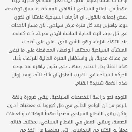
او ما له علاقه بعلوم الآثار؛ حيث تعتبر المواقع الأثرية جزءاً
مهماً من المنتج السياحي الثقافي للمملكة. ما سبق توضيحه،
يمكن إجماله بالقول، ان الأزمات السياحية علمتنا ان نكون
دوما جاهزين بعد كل فترة مرض سياحي، لأن مسار الأحداث
في كل مرة، أثبت الحاجة الماسة لأيدي مدربة، ذات كفاءة،
عند انتهاء الازمة، وهو الشئ الذي يملي على أصحاب
المنشآت السياحية بمختلف أنواعها، المحافظة على ما تبقى
من عمالة مدربة، بل واستغلال الفترة الحالية للارتقاء بأداء
هذه الفئة بدل التخلص منها، حتى تكون جاهزة عند عودة
الحركة السياحة في القريب العاجل ان شاء الله، وبعد زوال
هذه الغمة شديدة القتام.
التوجه نحو دراسة التخصصات السياحية، يبقى ضرورة بالغة
بالرغم من ان الواقع الحالي في ظل كورونا له معطيات أخرى،
ولكن يبقى القطاع السياحي مصدراً مهماً للوظائف والعملات
الصعبة، ويبقى العمل في القطاع السياحي، بمختلف فئاته
عملاً له الكثير من الإيجابيات، التي يعلمها من اتخذ من