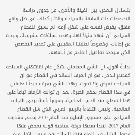
يتساءل البعض، بين الفينة والأخرى، عن جدوى دراسة
التخصصات ذات العلاقة بالسياحة والاثار كذلك، في ظل واقع
مقلق، يفرض نفسه على شكل أزمة، لم يسبق للقطاع
السياحي أن شهد مثيلاً لها، وهذه تساؤلات مشروعة، وتبحث
عن إجابات، وخصوصاً لطلبتنا المقبلين على تحديد التخصص
الذي سيحدد تفاصيل القادم من أيامهم.
بدايةً أقول، ان الشئ المطمئن بشكل عام لمُمْتهني السياحة
كمصدرٍ للدخل، هو ان العرف السائد في القطاع هو ان
السياحة تمرض ولا تموت، وهذا الشئ يعرفه جيداً العاملين
في هذا القطاع بحكم الخبرة، بعد ان توالت الأزمات تباعاً على
هذا القطاع، منذ الحرب العراقية، ومروراً بأزمة برجي التجارة
العالمية، وليس انتهاءاً بالربيع العربي الذي شل القطاع
السياحي على مستوى الإقليم منذ العام 2010 وحتى مشارف
العام 2017، لتبدأ بعدها حركة سياحية قوية تمخض عنها
وصول البتراء في العام 2019 للسائح رقم مليون، لأول مرة