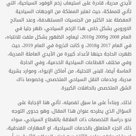
لأيدي مدربة، قادرة على استيعاب زخم الوفود السياحية، التي
تأتي للمملكة، حيث تعتبر المملكة من الوجهات السياحية
المفضلة عند الكثير من الجنسيات المستهدفة، وعند السائح
الاوروبي بشكل خاص. هذا الزخم السياحي، ظهر جليا في
العام 2008 و2009 و2010، ليعاود الظهور بشكل ملفت للانتباه،
في العام 2017 و2018، و كانت الذروة في العام 2019، حيث
ظهرت الحاجة حينها لأعداد كبيرة من الأيدي العاملة المدربة،
وفي مختلف القطاعات السياحية الخدمية، وفي الحاجة
الماسة أيضا، للبنى التحتية، من أماكن الإيواء، وموارد بشرية
مدربة، وخدمات النقل السياحي المتخصص، وخصوصا ذاك
الشق المتخصص بالحافلات الكبيرة.
لذلك, وبناءاً على ما سبق تفصيله، تأتي هنا الإجابة على
السؤال الذي يطرحه عنوان هذا المقال، وهو جدوى التوجه
نحو دراسة التخصصات ذات العلاقة بالقطاع السياحي، سواء
ذلك الجزء المتعلق بالخدمات السياحية، او المهارات الفندقية،