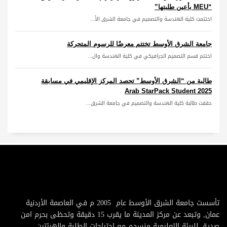
“MEU بأعين طلبتها”
اختتمت كلية الهندسة والتصميم في جامعة الشرق الأ...
جامعة الشرق الأوسط تختتم معرضًا للرسوم المتحركة
اختتم قسم التصميم الجرافيكي في كلية الهندسة وال...
طالبة من “الشرق الأوسط” تحصد المركز الإقليمي في مسابقة
Arab StarPack Student 2025
حققت طالبة كلية الهندسة والتصميم في جامعة الشرق...
تأسست جامعة الشرق الأوسط عام 2005 م في العاصمة الأردنية
عمان, وتبعد عن مركز المدينة ما يقرب 15 دقيقة وتحظى بحرم امن
صديق للبيئة التعليمية منسجم مع احتياجات الطلبة والهيئتين