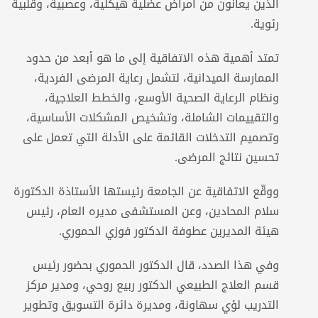
الذين يعانون من أمراض عضلية هيكلية، وعصبية، وقلبية
رئوية.
تمتد أهمية هذه الاتفاقية إلى ما هو أبعد من حدود
الممارسة الميدانية، لتشمل رعاية المرضى الفردية،
ونظام الرعاية الصحية الأوسع، والخطط العلاجية،
والتقييمات الشاملة، وتشخيص المشكلات الأساسية،
وتصميم التدخلات القائمة على الأدلة التي تعمل على
تحسين نتائج المرضى.
ووقّع الاتفاقية عن الجامعة رئيستها الأستاذة الدكتورة
سلام المحادين، وعن المستشفى مديره العام، رئيس
هيئة المديرين عطوفة الدكتور فوزي الحموري.
وفي هذا الصدد، قال الدكتور الحموري بحضور رئيس
قسم العلاج الطبيعي الدكتور ربيع روحي، ومدير مركز
التدريب لؤي سهاونة، ومديرة دائرة التسويق وتطوير